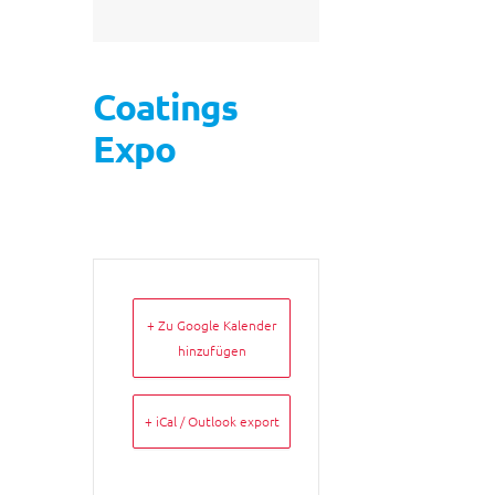
Coatings
Expo
+ Zu Google Kalender
hinzufügen
+ iCal / Outlook export