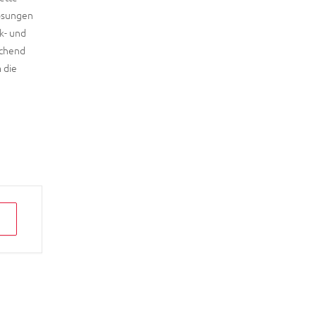
Lösungen
k- und
ichend
 die