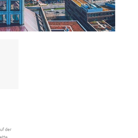
uf der
ette