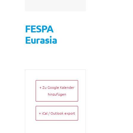
FESPA
Eurasia
+ Zu Google Kalender
hinzufügen
+ iCal / Outlook export