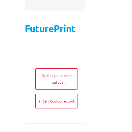
FuturePrint
+ Zu Google Kalender
hinzufügen
+ iCal / Outlook export