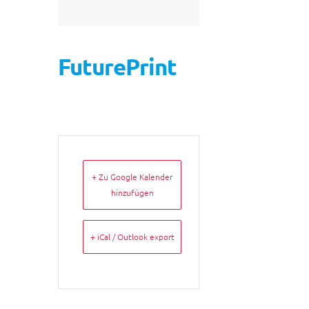
FuturePrint
+ Zu Google Kalender
hinzufügen
+ iCal / Outlook export