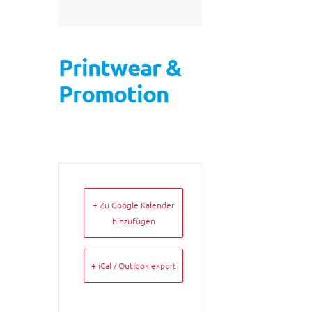
Printwear &
Promotion
+ Zu Google Kalender
hinzufügen
+ iCal / Outlook export