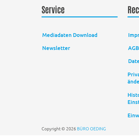
Service
Rec
Mediadaten Download
Imp
Newsletter
AG
Dat
Priv
änd
Hist
Eins
Einw
Copyright © 2026
BÜRO OEDING