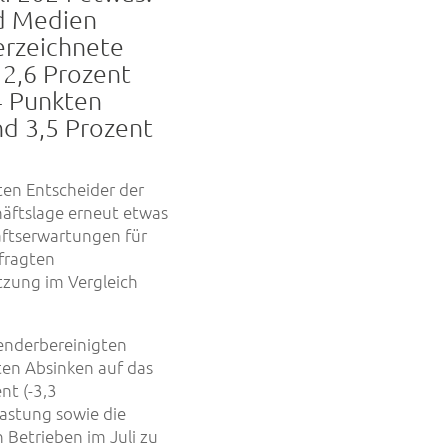
d Medien
erzeichnete
 2,6 Prozent
4 Punkten
nd 3,5 Prozent
ten Entscheider der
äftslage erneut etwas
äftserwartungen für
fragten
tzung im Vergleich
lenderbereinigten
ten Absinken auf das
nt (-3,3
astung sowie die
Betrieben im Juli zu