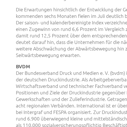
Die Erwartungen hinsichtlich der Entwicklung der G
kommenden sechs Monaten fielen im Juli deutlich be
Der saison- und kalenderbereinigte Index verzeichn
einen Zugewinn von rund 6,6 Prozent im Vergleich
damit rund 12,5 Prozent über dem entsprechenden 
deutet darauf hin, dass die Unternehmen für die n
weitere Abschwächung der Abwärtsbewegung hin z
Seitwärtsbewegung erwarten.
BVDM
Der Bundesverband Druck und Medien e. V. (bvdm) i
der deutschen Druckindustrie. Als Arbeitgeberverban
Wirtschaftsverband und technischer Fachverband ver
Positionen und Ziele der Druckindustrie gegenüber P
Gewerkschaften und der Zulieferindustrie. Getrage
acht regionalen Verbänden. International ist er über
bei Intergraf und FESPA organisiert. Zur Druckindus
rund 6.900 überwiegend kleine und mittelständisch
als 110.000 sozialversicherungspflichtig Beschäftig