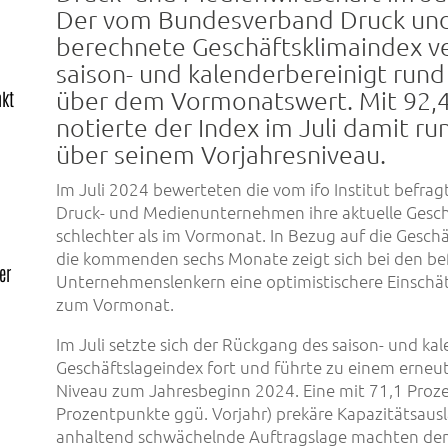
Der vom Bundesverband Druck un
berechnete Geschäftsklimaindex v
saison- und kalenderbereinigt rund
über dem Vormonatswert. Mit 92,
nkt
notierte der Index im Juli damit ru
über seinem Vorjahresniveau.
Im Juli 2024 bewerteten die vom ifo Institut befrag
Druck- und Medienunternehmen ihre aktuelle Gesch
schlechter als im Vormonat. In Bezug auf die Gesch
die kommenden sechs Monate zeigt sich bei den be
er
Unternehmenslenkern eine optimistischere Einschä
zum Vormonat.
Im Juli setzte sich der Rückgang des saison- und ka
Geschäftslageindex fort und führte zu einem erneu
Niveau zum Jahresbeginn 2024. Eine mit 71,1 Proze
Prozentpunkte ggü. Vorjahr) prekäre Kapazitätsausl
anhaltend schwächelnde Auftragslage machten den 