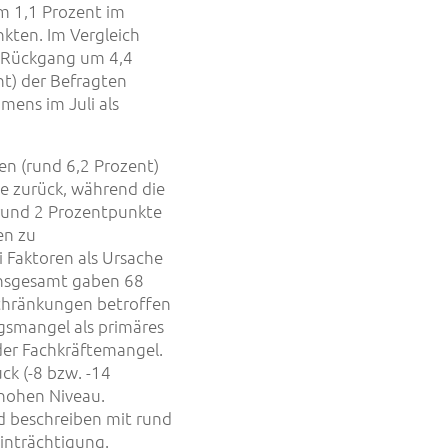
m 1,1 Prozent im
kten. Im Vergleich
n Rückgang um 4,4
nt) der Befragten
mens im Juli als
en (rund 6,2 Prozent)
e zurück, während die
rund 2 Prozentpunkte
en zu
 Faktoren als Ursache
 Insgesamt gaben 68
chränkungen betroffen
gsmangel als primäres
der Fachkräftemangel.
ck (-8 bzw. -14
 hohen Niveau.
d beschreiben mit rund
inträchtigung.