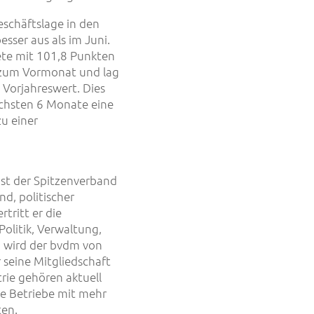
eschäftslage in den
sser aus als im Juni.
ete mit 101,8 Punkten
 zum Vormonat und lag
Vorjahreswert. Dies
ächsten 6 Monate eine
u einer
st der Spitzenverband
d, politischer
tritt er die
olitik, Verwaltung,
n wird der bvdm von
 seine Mitgliedschaft
trie gehören aktuell
e Betriebe mit mehr
ten.