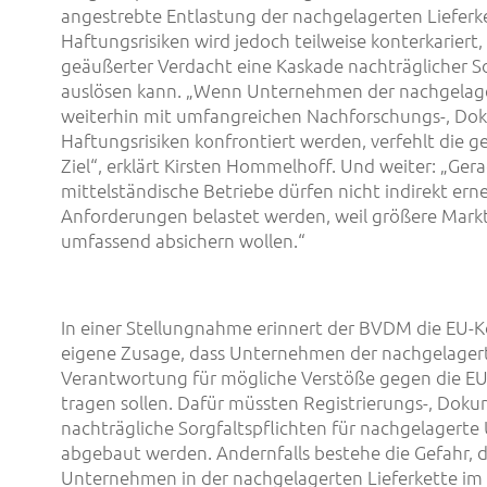
angestrebte Entlastung der nachgelagerten Lieferk
Haftungsrisiken wird jedoch teilweise konterkariert
geäußerter Verdacht eine Kaskade nachträglicher S
auslösen kann. „Wenn Unternehmen der nachgelage
weiterhin mit umfangreichen Nachforschungs-, Do
Haftungsrisiken konfrontiert werden, verfehlt die g
Ziel“, erklärt Kirsten Hommelhoff. Und weiter: „Ger
mittelständische Betriebe dürfen nicht indirekt ern
Anforderungen belastet werden, weil größere Markt
umfassend absichern wollen.“
In einer Stellungnahme erinnert der BVDM die EU-
eigene Zusage, dass Unternehmen der nachgelagert
Verantwortung für mögliche Verstöße gegen die E
tragen sollen. Dafür müssten Registrierungs-, Dok
nachträgliche Sorgfaltspflichten für nachgelagert
abgebaut werden. Andernfalls bestehe die Gefahr, 
Unternehmen in der nachgelagerten Lieferkette i