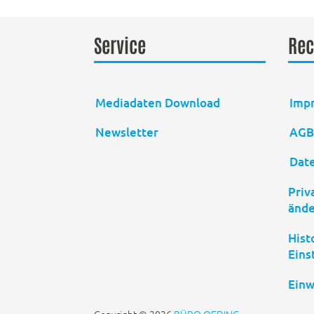
Service
Rec
Mediadaten Download
Imp
Newsletter
AG
Dat
Priv
änd
Hist
Eins
Einw
Copyright © 2026
BÜRO OEDING