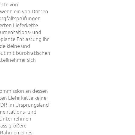
ette von
, wenn ein von Dritten
orgfaltsprüfungen
rten Lieferkette
kumentations- und
eplante Entlastung ihr
ade kleine und
eut mit bürokratischen
teilnehmer sich
Kommission an dessen
en Lieferkette keine
UDR im Ursprungsland
umentations- und
e Unternehmen
dass größere
m Rahmen eines