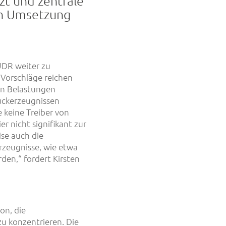
t und zentrale
en Umsetzung
UDR weiter zu
 Vorschläge reichen
en Belastungen
uckerzeugnissen
e keine Treiber von
 nicht signifikant zur
se auch die
rzeugnisse, wie etwa
den,“ fordert Kirsten
on, die
zu konzentrieren. Die