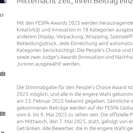
Mitternacht Zeit, ihren Beitrag ein
25
Mit den FESPA Awards 2025 werden herausragende
Kreativität und Innovation in 18 Kategorien ausgez
anderem Display, Verpackung, Wrapping, Spezialeffe
Bekleidungsdruck. Jede Einreichung wird automatisc
Kategorien berücksichtigt: Die People’s Choice und
sowie zwei Judge’s Awards (Innovation und Nachhalt
Juroren ausgewählt werden.
nde
Die Stimmabgabe für den People’s Choice Award ist 
r
2025 möglich, und alle in die engere Wahl gekom
am 23. Februar 2025 bekannt gegeben. Sämtliche i
gekommenen Beiträge werden auf der FESPA Global P
der
vom 6. bis 9. Mai 2025 zu sehen sein. Die offizielle 
am Mittwoch, den 7. Mai 2025, statt, gefolgt von 
Getränken. Alle Bewerber, die in die engere Wahl 