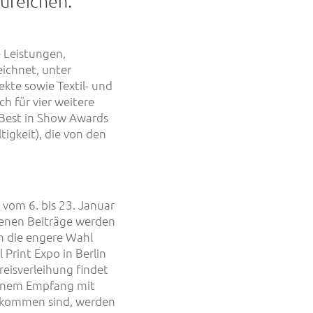
zureichen.
 Leistungen,
eichnet, unter
kte sowie Textil- und
h für vier weitere
 Best in Show Awards
igkeit), die von den
vom 6. bis 23. Januar
menen Beiträge werden
n die engere Wahl
rint Expo in Berlin
Preisverleihung findet
einem Empfang mit
gekommen sind, werden