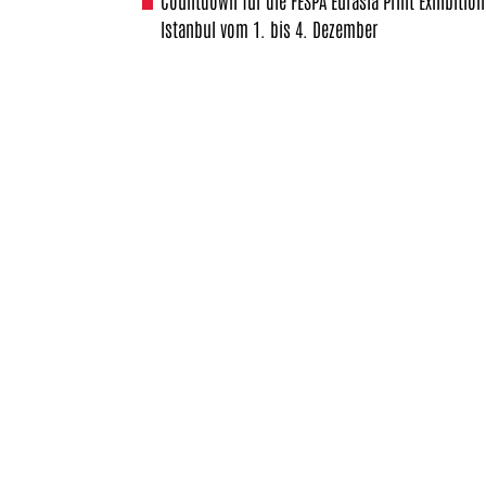
Countdown für die FESPA Eurasia Print Exhibition
Istanbul vom 1. bis 4. Dezember