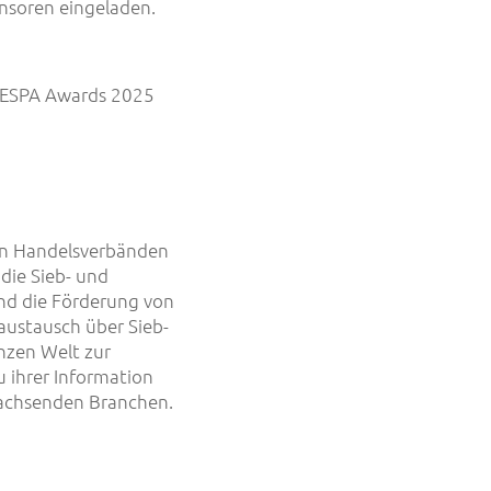
soren eingeladen.
 FESPA Awards 2025
on Handelsverbänden
die Sieb- und
ind die Förderung von
austausch über Sieb-
anzen Welt zur
 ihrer Information
wachsenden Branchen.