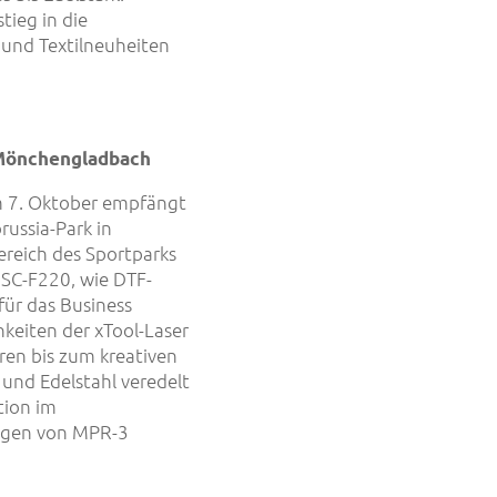
tieg in die
 und Textilneuheiten
n Mönchengladbach
Am 7. Oktober empfängt
ussia-Park in
reich des Sportparks
 SC-F220, wie DTF-
für das Business
keiten der xTool-Laser
eren bis zum kreativen
 und Edelstahl veredelt
tion im
ngen von MPR-3