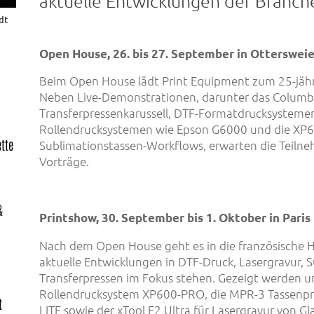
aktuelle Entwicklungen der Branch
dt
Open House
, 26. bis 27.
September
in Ottersweie
Beim Open House lädt Print Equipment zum 25-jähr
Neben Live-Demonstrationen, darunter das Columb
Transferpressenkarussell, DTF-Formatdrucksystemen
Rollendrucksystemen wie Epson G6000 und die XP6
ette
Sublimationstassen-Workflows, erwarten die Teil
Vorträge.
&
Printshow
, 30. September bis 1. Oktober in Paris
Nach dem Open House geht es in die französische H
aktuelle Entwicklungen in DTF-Druck, Lasergravur, 
Transferpressen im Fokus stehen. Gezeigt werden 
Rollendrucksystem XP600-PRO, die MPR-3 Tassenpr
t
LITE sowie der xTool F2 Ultra für Lasergravur von Gla