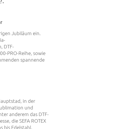
e.
r
igen Jubiläum ein.
ia-
, DTF-
00-PRO-Reihe, sowie
nehmenden spannende
auptstad, in der
Sublimation und
unter anderem das DTF-
esse, die SEFA ROTEX
s bis Edelstahl.