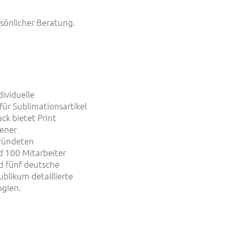
sönlicher Beratung.
ividuelle
ür Sublimationsartikel
ck bietet Print
dener
gründeten
d 100 Mitarbeiter
d fünf deutsche
likum detaillierte
ogien.