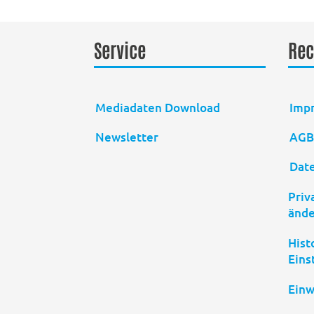
Service
Rec
Mediadaten Download
Imp
Newsletter
AG
Dat
Priv
änd
Hist
Eins
Einw