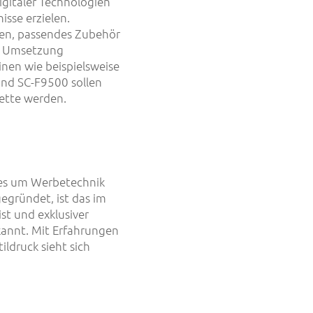
igitaler Technologien
sse erzielen.
en, passendes Zubehör
e Umsetzung
nen wie beispielsweise
nd SC-F9500 sollen
lette werden.
lles um Werbetechnik
egründet, ist das im
st und exklusiver
kannt. Mit Erfahrungen
ildruck sieht sich