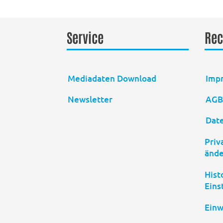
Service
Rec
Mediadaten Download
Imp
Newsletter
AG
Dat
Priv
änd
Hist
Eins
Einw