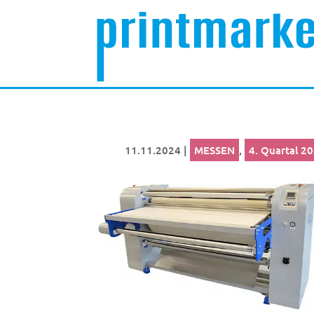
11.11.2024
|
MESSEN
,
4. Quartal 2