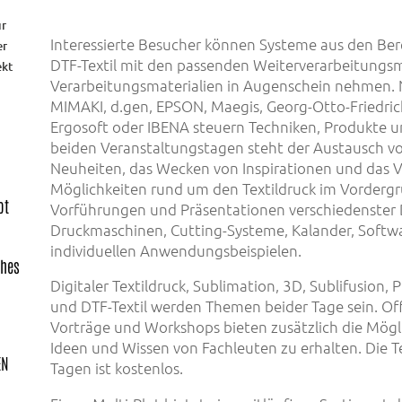
ür
Interessierte Besucher können Systeme aus den Bere
er
DTF-Textil mit den passenden Weiterverarbeitungs
ekt
Verarbeitungsmaterialien in Augenschein nehmen.
MIMAKI, d.gen, EPSON, Maegis, Georg-Otto-Friedri
Ergosoft oder IBENA steuern Techniken, Produkte u
beiden Veranstaltungstagen steht der Austausch v
Neuheiten, das Wecken von Inspirationen und das V
Möglichkeiten rund um den Textildruck im Vordergr
ot
Vorführungen und Präsentationen verschiedenster 
Druckmaschinen, Cutting-Systeme, Kalander, Softwar
individuellen Anwendungsbeispielen.
ches
Digitaler Textildruck, Sublimation, 3D, Sublifusion
und DTF-Textil werden Themen beider Tage sein. O
Vorträge und Workshops bieten zusätzlich die Mögl
Ideen und Wissen von Fachleuten zu erhalten. Die 
EN
Tagen ist kostenlos.