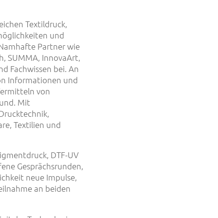
ichen Textildruck,
möglichkeiten und
 Namhafte Partner wie
ch, SUMMA, InnovaArt,
nd Fachwissen bei. An
on Informationen und
ermitteln von
und. Mit
Drucktechnik,
e, Textilien und
, Pigmentdruck, DTF-UV
ffene Gesprächsrunden,
ichkeit neue Impulse,
Teilnahme an beiden