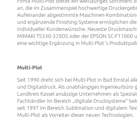
Firma Multi-Plot bietet ein weitläufiges Sortiment d
an, die im Zusammenspiel hochwertige Druckergebni
Aufeinander abgestimmte Maschinen-Kombination
und ergänzende Finishing-Systeme ermöglichen di
individueller Kundenwünsche. Neueste Druckmaschi
MIMAKI TS330-320DS oder der EPSON SC-F11000 u
eine wichtige Ergänzung in Multi-Plot´s Produktpal
Multi-Plot
Seit 1990 dreht sich bei Multi-Plot in Bad Emstal a
und Digitaldruck. Als unabhängiges Ingenieurbüro g
Landkreis Kassel ansässige Unternehmen als Speziali
Fachhändler im Bereich „digitale Drucksysteme“ be
seit 1997 im Bereich Sublimation und digitalem Text
Multi-Plot als Vorreiter dieser neuen Technologien.