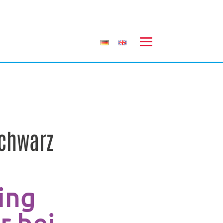
Schwarz
ing
r bei