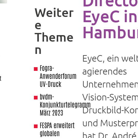
Weiter
EyeC in
e
Hambu
Theme
n
EyeC, ein wel
r
Fogra-
agierendes
Anwenderforum
t
Unternehmen
UV-Druck
Vision-System
bvdm-
Konjunkturtelegramm
Druckbild-Kon
März 2023
und Musterp
FESPA erweitert
globalen
hat Dr. Andr