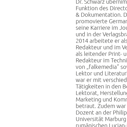
Dr. Schwarz überni
Funktion des Direct
& Dokumentation. D
promovierte Germani
seine Karriere im Jo
und in der Verlagsbr
2014 arbeitete er al
Redakteur und im Ve
als leitender Print- 
Redakteur im Techni
von „falkemedia“ sow
Lektor und Literaturk
war er mit verschie
Tätigkeiten in den 
Lektorat, Herstellun
Marketing und Kom
betraut. Zudem war 
Dozent an der Phili
Universität Marburg
rumänischen Lucian-