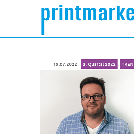
19.07.2022
|
3. Quartal 2022
,
TREN