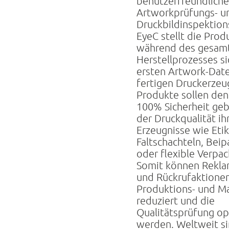
benutzerfreundlich
Artworkprüfungs- u
Druckbildinspektion
EyeC stellt die Prod
während des gesam
Herstellprozesses si
ersten Artwork-Date
fertigen Druckerzeu
Produkte sollen de
100% Sicherheit geb
der Druckqualität ih
Erzeugnisse wie Etik
Faltschachteln, Beip
oder flexible Verpa
Somit können Rekla
und Rückrufaktione
Produktions- und Ma
reduziert und die
Qualitätsprüfung op
werden. Weltweit s