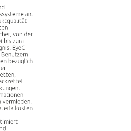
e
nd
ssysteme an.
uktqualität
ten
cher, von der
i bis zum
gnis. EyeC-
n Benutzern
en bezüglich
rer
etten,
ackzettel
ckungen.
mationen
n vermieden,
terialkosten
timiert
ind