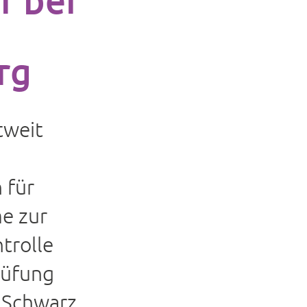
rg
tweit
 für
e zur
trolle
rüfung
é Schwarz