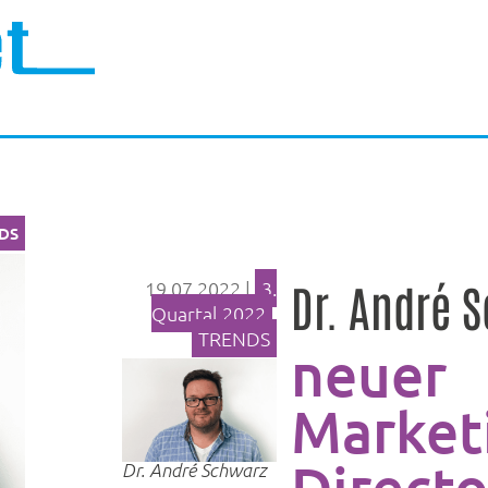
DS
Dr. André 
19.07.2022
|
3.
Quartal 2022
,
TRENDS
neuer
Market
Directo
Dr. André Schwarz