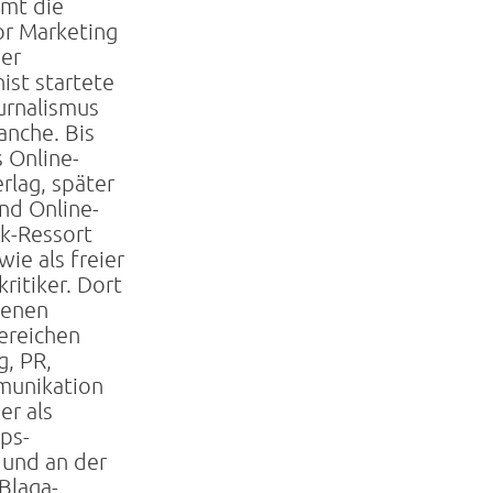
mmt die
or Marketing
er
st startete
urnalismus
anche. Bis
s Online-
rlag, später
und Online-
k-Ressort
ie als freier
ritiker. Dort
denen
Bereichen
g, PR,
munikation
er als
pps-
 und an der
Blaga-