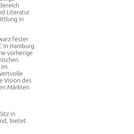
 Bereich
d Literatur
ttlung in
hwarz fester
C in Hamburg
ine vorherige
nischen
 im
wertvolle
e Vision des
len Märkten
itz in
nd, bietet