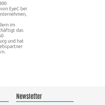
.800
 von EyeC bei
Unternehmen,
llern im
chäftigt das
60
urg und hat
iebspartner
rn.
Newsletter