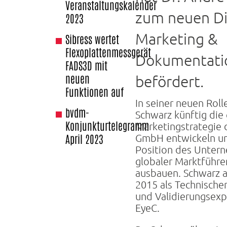
Veranstaltungskalender
zum neuen Di
2023
Marketing &
Sibress wertet
Flexoplattenmessgerät
Dokumentati
FADS3D mit
neuen
befördert.
Funktionen auf
In seiner neuen Rolle
bvdm-
Schwarz künftig die
Konjunkturtelegramm
Marketingstrategie 
GmbH entwickeln un
April 2023
Position des Unter
globaler Marktführe
ausbauen. Schwarz a
2015 als Technische
und Validierungsexp
EyeC.