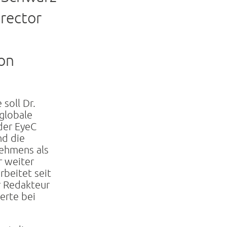
rector
on
 soll Dr.
 globale
der EyeC
d die
nehmens als
r weiter
rbeitet seit
r Redakteur
erte bei