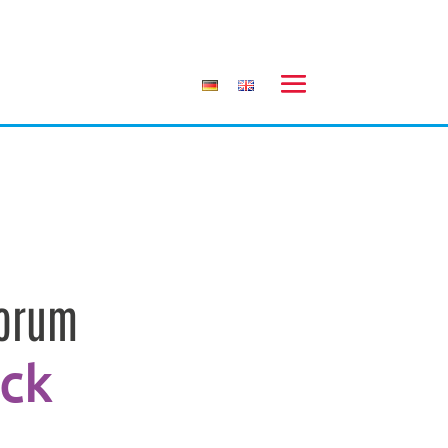
orum
ck