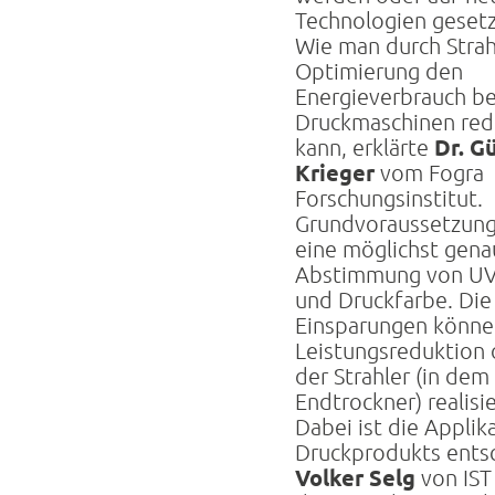
Technologien geset
Wie man durch Strah
Optimierung den
Energieverbrauch be
Druckmaschinen red
Dr. G
kann, erklärte
Krieger
vom Fogra
Forschungsinstitut.
Grundvoraussetzung 
eine möglichst gen
Abstimmung von UV-
und Druckfarbe. Die
Einsparungen könne
Leistungsreduktion 
der Strahler (in dem 
Endtrockner) realisi
Dabei ist die Applik
Druckprodukts ents
Volker Selg
von IST