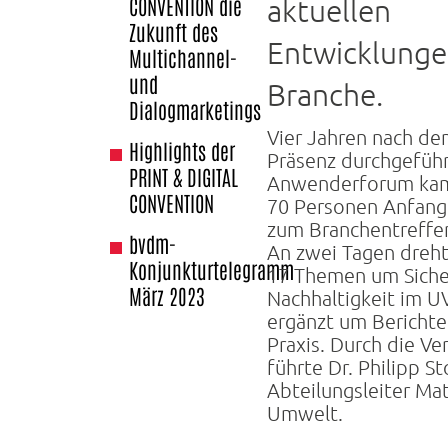
CONVENTION die
aktuellen
Zukunft des
Entwicklunge
Multichannel-
und
Branche.
Dialogmarketings
Vier Jahren nach dem
Highlights der
Präsenz durchgefüh
PRINT & DIGITAL
Anwenderforum ka
CONVENTION
70 Personen Anfan
zum Branchentreff
bvdm-
An zwei Tagen dreht
Konjunkturtelegramm
17 Themen um Siche
März 2023
Nachhaltigkeit im U
ergänzt um Berichte
Praxis. Durch die Ve
führte Dr. Philipp St
Abteilungsleiter Mat
Umwelt.