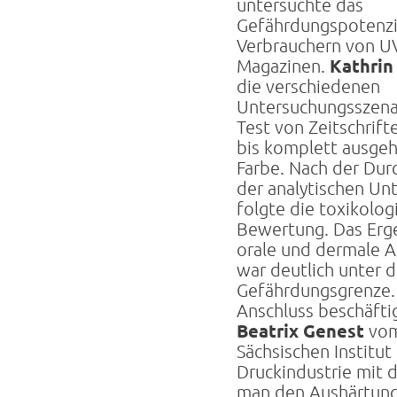
untersuchte das
Gefährdungspotenzi
Verbrauchern von U
Kathrin
Magazinen.
die verschiedenen
Untersuchungsszena
Test von Zeitschrif
bis komplett ausgeh
Farbe. Nach der Dur
der analytischen Un
folgte die toxikolog
Bewertung. Das Erge
orale und dermale 
war deutlich unter d
Gefährdungsgrenze.
Anschluss beschäftig
Beatrix Genest
vo
Sächsischen Institut 
Druckindustrie mit d
man den Aushärtung