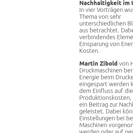
Nachhaltigkeit im
In vier Vorträgen w
Thema von sehr
unterschiedlichen B
aus betrachtet. Dabe
verbindendes Eleme
Einsparung von Ener
Kosten.
Martin Zibold
von H
Druckmaschinen beri
Energie beim Druck
eingespart werden 
dem Einfluss auf di
Produktionskosten, 
ein Beitrag zur Nach
geleistet. Dabei kö
Einstellungen bei b
Maschinen vorgen
werden oder auf ne