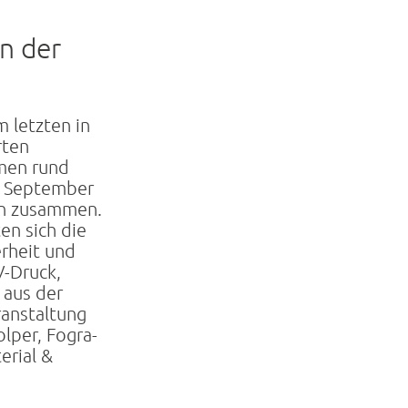
n der
 letzten in
rten
men rund
g September
en zusammen.
en sich die
rheit und
V-Druck,
 aus der
ranstaltung
olper, Fogra-
erial &