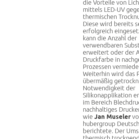
die Vorteile von Lic
mittels LED-UV geg
thermischen Trocknu
Diese wird bereits s
erfolgreich eingeset
kann die Anzahl der
verwendbaren Subst
erweitert oder der 
Druckfarbe in nachg
Prozessen vermiede
Weiterhin wird das P
übermäßig getrockn
Notwendigkeit der
Silikonapplikation en
im Bereich Blechdruc
nachhaltiges Drucke
Jan Museler
wie
vo
hubergroup Deutsch
berichtete. Der Ums
thermisch trocknen