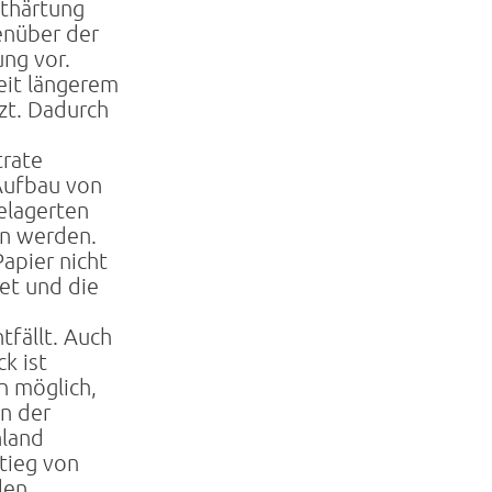
hthärtung
enüber der
ng vor.
eit längerem
zt. Dadurch
rate
Aufbau von
elagerten
n werden.
apier nicht
et und die
tfällt. Auch
k ist
n möglich,
n der
land
tieg von
den