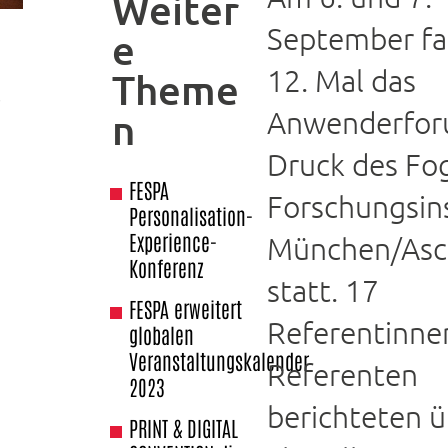
Weiter
September f
e
12. Mal das
Theme
r
Anwenderfor
n
Druck des Fo
FESPA
Forschungsins
Personalisation-
Experience-
München/Asc
Konferenz
statt. 17
FESPA erweitert
Referentinne
globalen
Veranstaltungskalender
Referenten
2023
berichteten ü
PRINT & DIGITAL