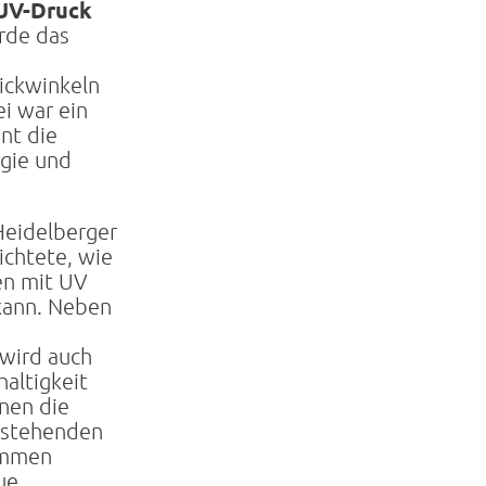
 UV-Druck
urde das
lickwinkeln
i war ein
nt die
gie und
eidelberger
chtete, wie
en mit UV
kann. Neben
e
wird auch
haltigkeit
nnen die
estehenden
ommen
ue