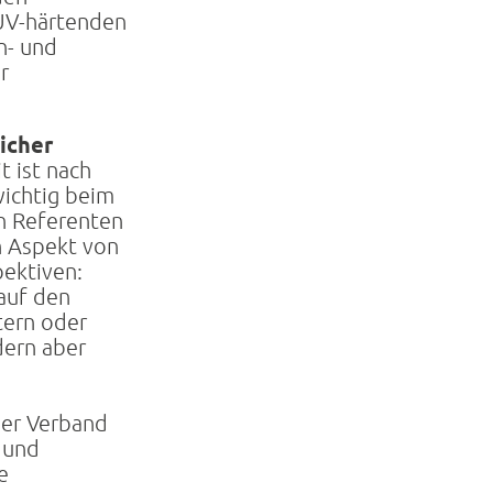
 UV-härtenden
n- und
r
icher
t ist nach
ichtig beim
n Referenten
n Aspekt von
ektiven:
auf den
tern oder
ern aber
Der Verband
 und
e