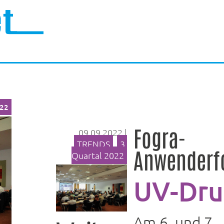
022
Fogra-
09.09.2022
|
TRENDS
,
3.
Anwenderf
Quartal 2022
UV-Dru
Am 6. und 7.