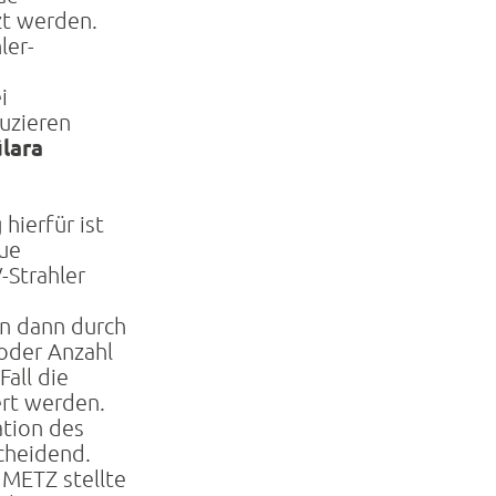
zt werden.
ler-
i
uzieren
ülara
hierfür ist
aue
Strahler
n dann durch
oder Anzahl
Fall die
ert werden.
ation des
cheidend.
 METZ stellte