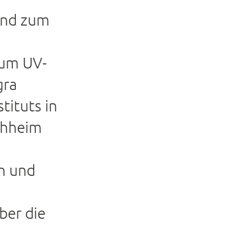
and zum
um UV-
gra
tituts in
hheim
n und
ber die