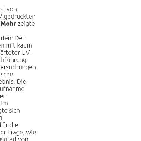
al von
V-gedruckten
 Mohr
zeigte
rien: Den
ten mit kaum
ärteter UV-
chführung
tersuchungen
ische
bnis: Die
Aufnahme
er
 Im
te sich
m
für die
er Frage, wie
sgrad von