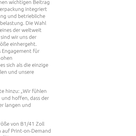
inen wichtigen Beitrag
Verpackung integriert
ng und betriebliche
tbelastung. Die Wahl
eines der weltweit
ind wir uns der
röße einhergeht.
es Engagement für
 hohen
s sich als die einzige
llen und unsere
e hinzu: „Wir fühlen
 und hoffen, dass der
er langen und
röße von B1/41 Zoll
um auf Print-on-Demand