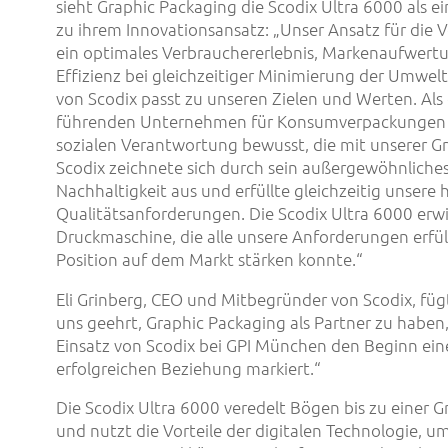
sieht Graphic Packaging die Scodix Ultra 6000 als e
zu ihrem Innovationsansatz: „Unser Ansatz für die 
ein optimales Verbrauchererlebnis, Markenaufwertu
Effizienz bei gleichzeitiger Minimierung der Umwel
von Scodix passt zu unseren Zielen und Werten. Als 
führenden Unternehmen für Konsumverpackungen s
sozialen Verantwortung bewusst, die mit unserer G
Scodix zeichnete sich durch sein außergewöhnlich
Nachhaltigkeit aus und erfüllte gleichzeitig unsere
Qualitätsanforderungen. Die Scodix Ultra 6000 erwie
Druckmaschine, die alle unsere Anforderungen erfü
Position auf dem Markt stärken konnte.“
Eli Grinberg, CEO und Mitbegründer von Scodix, fügt
uns geehrt, Graphic Packaging als Partner zu haben,
Einsatz von Scodix bei GPI München den Beginn ein
erfolgreichen Beziehung markiert.“
Die Scodix Ultra 6000 veredelt Bögen bis zu einer G
und nutzt die Vorteile der digitalen Technologie, 