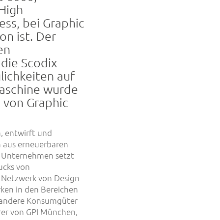
High
ess, bei Graphic
on ist. Der
en
die Scodix
ichkeiten auf
maschine wurde
 von Graphic
, entwirft und
 aus erneuerbaren
as Unternehmen setzt
ucks von
 Netzwerk von Design-
ken in den Bereichen
d andere Konsumgüter
hrer von GPI München,