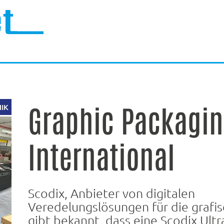
Graphic Packagi
IK
International
Scodix, Anbieter von digitalen
Veredelungslösungen für die grafis
gibt bekannt, dass eine Scodix Ultr