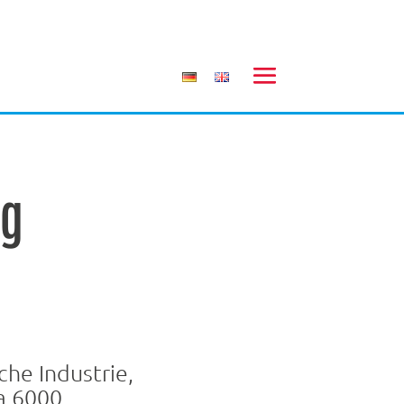
ng
che Industrie,
a 6000,