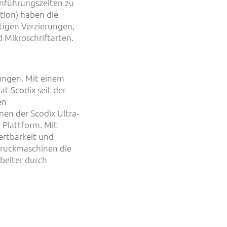
inführungszeiten zu
tion) haben die
igen Verzierungen,
d Mikroschriftarten.
lungen. Mit einem
 Scodix seit der
en
en der Scodix Ultra-
 Plattform. Mit
ertbarkeit und
Druckmaschinen die
beiter durch