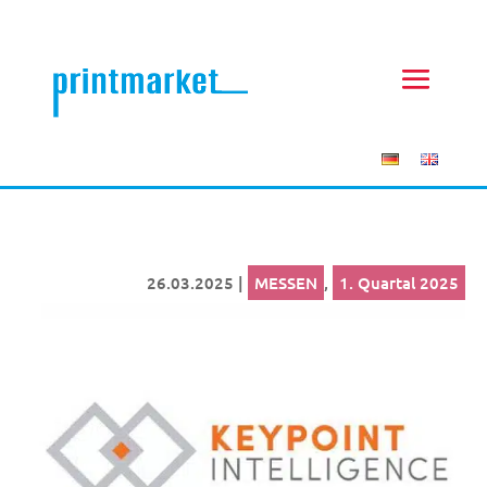
26.03.2025
|
MESSEN
,
1. Quartal 2025