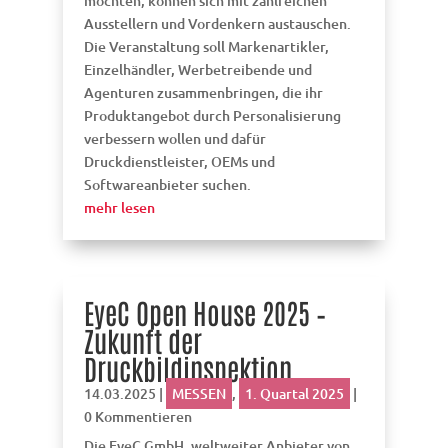
möchten, können sich mit zahlreichen
Ausstellern und Vordenkern austauschen.
Die Veranstaltung soll Markenartikler,
Einzelhändler, Werbetreibende und
Agenturen zusammenbringen, die ihr
Produktangebot durch Personalisierung
verbessern wollen und dafür
Druckdienstleister, OEMs und
Softwareanbieter suchen.
mehr lesen
EyeC Open House 2025 –
Zukunft der
Druckbildinspektion
14.03.2025
|
MESSEN
,
1. Quartal 2025
|
0 Kommentieren
Die EyeC GmbH, weltweiter Anbieter von