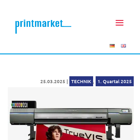
25.03.2025
|
TECHNIK
,
1. Quartal 2025