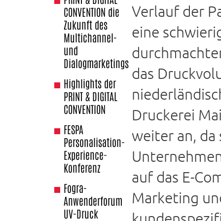
Verlauf der 
CONVENTION die
Zukunft des
eine schwieri
Multichannel-
und
durchmachten
Dialogmarketings
das Druckvol
Highlights der
niederländis
PRINT & DIGITAL
CONVENTION
Druckerei Mai
FESPA
weiter an, da 
Personalisation-
Unternehmen
Experience-
Konferenz
auf das E-Co
Fogra-
Marketing un
Anwenderforum
UV-Druck
kundenspezif