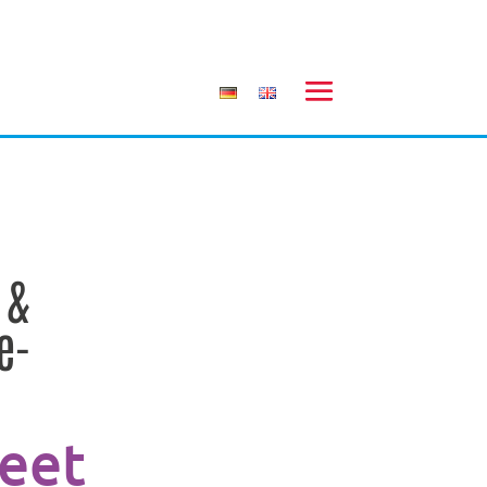
 &
e-
reet