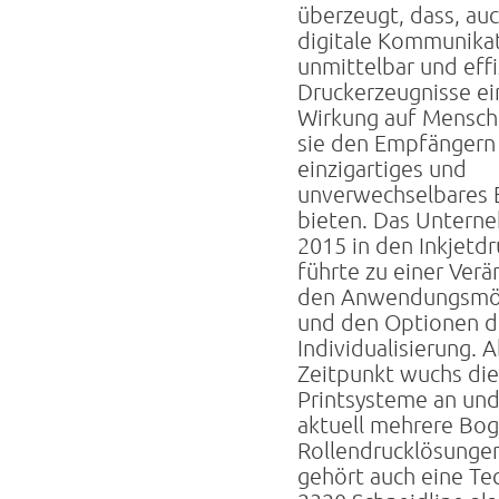
überzeugt, dass, au
digitale Kommunika
unmittelbar und effiz
Druckerzeugnisse ei
Wirkung auf Mensch
sie den Empfängern
einzigartiges und
unverwechselbares E
bieten. Das Untern
2015 in den Inkjetdr
führte zu einer Ver
den Anwendungsmög
und den Optionen d
Individualisierung. 
Zeitpunkt wuchs die
Printsysteme an un
aktuell mehrere Bo
Rollendrucklösunge
gehört auch eine Te