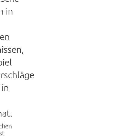
 in
ten
issen,
iel
rschläge
 in
hat.
schen
st