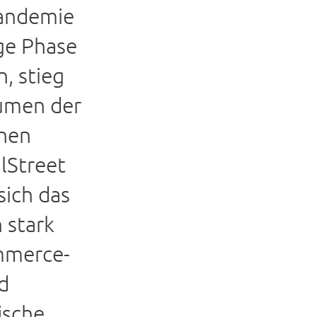
Pandemie
ge Phase
, stieg
umen der
chen
lStreet
sich das
 stark
mmerce-
d
ische