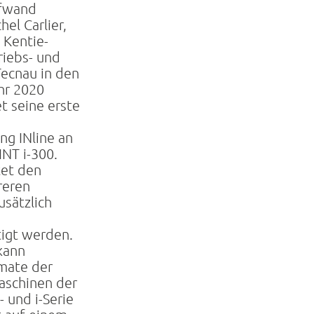
ufwand
hel Carlier,
 Kentie-
riebs- und
Tecnau in den
hr 2020
et seine erste
ng INline an
INT i-300.
tet den
reren
usätzlich
igt werden.
kann
mate der
maschinen der
 und i-Serie