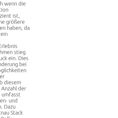
ch wenn die
tion
ient ist,
ne größere
en haben, da
 ein
rlebnis
ehmen stieg
uck ein. Dies
änderung bei
lichkeiten
er
Ab diesem
 Anzahl der
d umfasst
gen- und
n. Dazu
cnau Stack