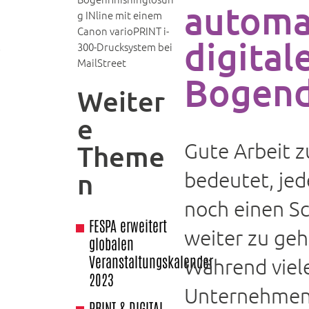
automat
g INline mit einem
Canon varioPRINT i-
digital
300-Drucksystem bei
r
MailStreet
Bogend
Weiter
e
Gute Arbeit z
Theme
n
bedeutet, jed
noch einen Sc
FESPA erweitert
weiter zu geh
globalen
Veranstaltungskalender
Während viel
2023
Unternehmen
PRINT & DIGITAL