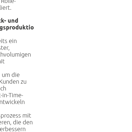
 Rolle-
iert.
k- und
gsproduktio
its ein
ter,
ochvolumigen
it
, um die
 Kunden zu
och
t-in-Time-
ntwickeln
sprozess mit
ren, die den
verbessern