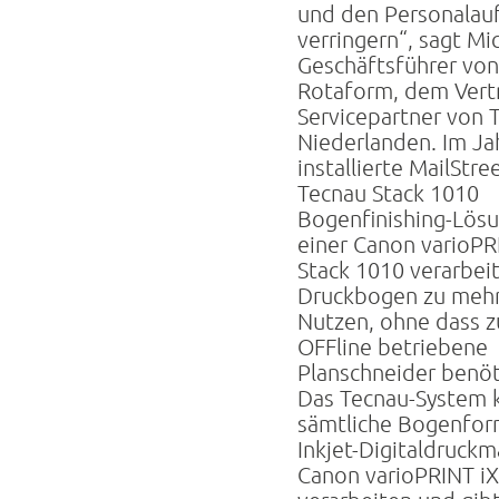
und den Personala
verringern“, sagt Mic
Geschäftsführer von
Rotaform, dem Vert
Servicepartner von 
Niederlanden. Im Ja
installierte MailStre
Tecnau Stack 1010
Bogenfinishing-Lösu
einer Canon varioPR
Stack 1010 verarbei
Druckbogen zu meh
Nutzen, ohne dass z
OFFline betriebene
Planschneider benöt
Das Tecnau-System 
sämtliche Bogenfor
Inkjet-Digitaldruck
Canon varioPRINT iX-