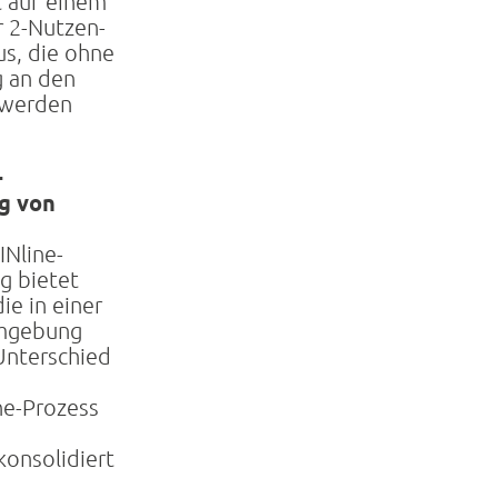
t auf einem
 2-Nutzen-
us, die ohne
g an den
 werden
-
g von
INline-
g bietet
die in einer
mgebung
 Unterschied
ne-Prozess
konsolidiert