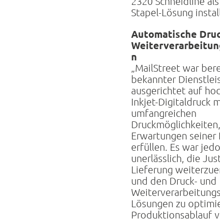
2320 Schneidline als
Stapel-Lösung install
Automatische Druc
Weiterverarbeitun
n
„MailStreet war bere
bekannter Dienstleis
ausgerichtet auf h
Inkjet-Digitaldruck m
umfangreichen
Druckmöglichkeiten
Erwartungen seiner
erfüllen. Es war jed
unerlässlich, die Jus
Lieferung weiterzue
und den Druck- und
Weiterverarbeitung
Lösungen zu optimie
Produktionsablauf 