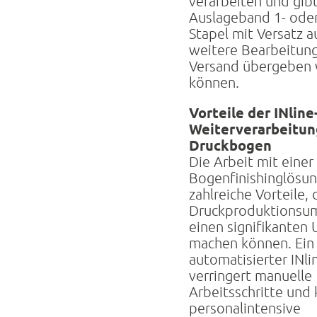
verarbeiten und gib
Auslageband 1- oder
Stapel mit Versatz a
weitere Bearbeitun
Versand übergeben
können.
Vorteile der INline
Weiterverarbeitun
Druckbogen
Die Arbeit mit einer 
Bogenfinishinglösun
zahlreiche Vorteile, 
Druckproduktionsu
einen signifikanten
machen können. Ein
automatisierter INli
verringert manuelle
Arbeitsschritte und 
personalintensive