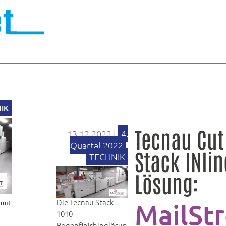
IK
Tecnau Cut
13.12.2022
|
4.
Quartal 2022
,
Stack INlin
TECHNIK
Lösung:
Die Tecnau Stack
 mit
MailSt
1010
Bogenfinishinglösun