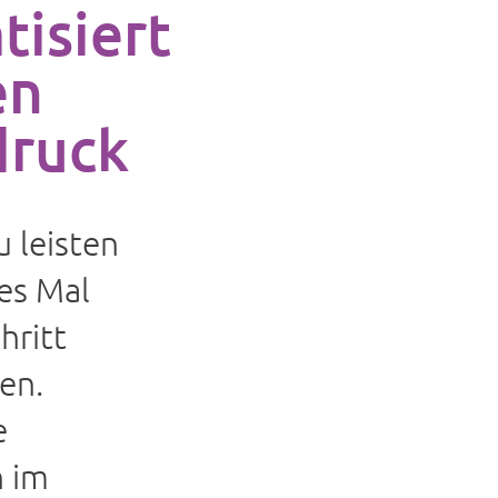
isiert
en
ruck
u leisten
es Mal
hritt
en.
e
 im