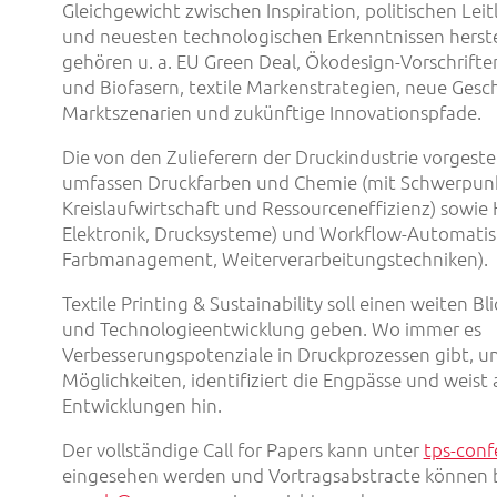
Gleichgewicht zwischen Inspiration, politischen Leit
und neuesten technologischen Erkenntnissen herst
gehören u. a. EU Green Deal, Ökodesign-Vorschrifte
und Biofasern, textile Markenstrategien, neue Gesc
Marktszenarien und zukünftige Innovationspfade.
Die von den Zulieferern der Druckindustrie vorgest
umfassen Druckfarben und Chemie (mit Schwerpunk
Kreislaufwirtschaft und Ressourceneffizienz) sowie
Elektronik, Drucksysteme) und Workflow-Automatisi
Farbmanagement, Weiterverarbeitungstechniken).
Textile Printing & Sustainability soll einen weiten Bl
und Technologieentwicklung geben. Wo immer es
Verbesserungspotenziale in Druckprozessen gibt, un
Möglichkeiten, identifiziert die Engpässe und weist 
Entwicklungen hin.
Der vollständige Call for Papers kann unter
tps-con
eingesehen werden und Vortragsabstracte können 