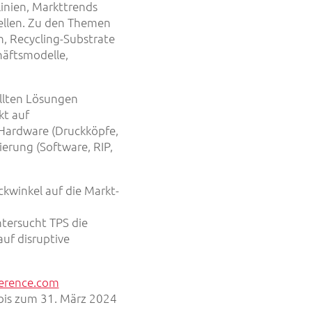
linien, Markttrends
ellen. Zu den Themen
n, Recycling-Substrate
häftsmodelle,
ellten Lösungen
t auf
 Hardware (Druckköpfe,
erung (Software, RIP,
ickwinkel auf die Markt-
tersucht TPS die
auf disruptive
ference.com
bis zum 31. März 2024