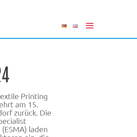
24
xtile Printing
kehrt am 15.
orf zurück. Die
ecialist
n (ESMA) laden