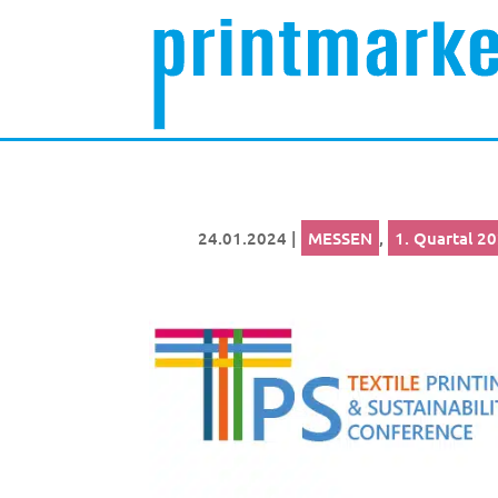
24.01.2024
|
MESSEN
,
1. Quartal 2