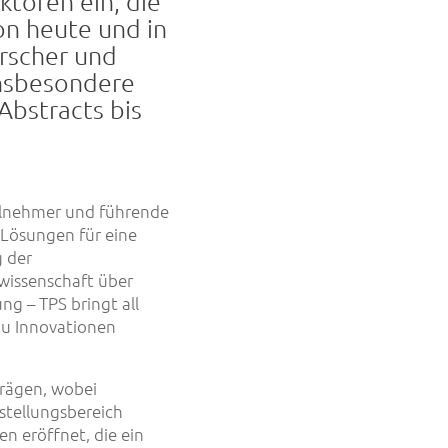
ktoren ein, die
on heute und in
orscher und
insbesondere
Abstracts bis
eilnehmer und führende
 Lösungen für eine
g der
wissenschaft über
ng – TPS bringt all
zu Innovationen
trägen, wobei
stellungsbereich
n eröffnet, die ein