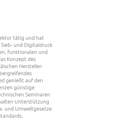
ektor tätig und hat
 Sieb- und Digitaldruck
len, funktionalen und
 das Konzept des
ischen Hersteller-
bergreifendes
ed genießt auf den
enzen günstige
technischen Seminaren
halten Unterstützung
ts- und Umweltgesetze
standards.