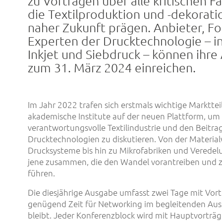
zu Vorträgen über alle kritischen Fa
die Textilproduktion und -dekorati
naher Zukunft prägen. Anbieter, F
Experten der Drucktechnologie – 
Inkjet und Siebdruck – können ihre 
zum 31. März 2024 einreichen.
d
Im Jahr 2022 trafen sich erstmals wichtige Marktt
akademische Institute auf der neuen Plattform, um
verantwortungsvolle Textilindustrie und den Beitra
Drucktechnologien zu diskutieren. Von der Material
Drucksysteme bis hin zu Mikrofabriken und Veredelu
jene zusammen, die den Wandel vorantreiben und 
führen.
Die diesjährige Ausgabe umfasst zwei Tage mit Vor
genügend Zeit für Networking im begleitenden Aus
bleibt. Jeder Konferenzblock wird mit Hauptvorträge