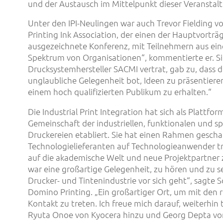
und der Austausch im Mittelpunkt dieser Veranstal
n
Unter den IPI-Neulingen war auch Trevor Fielding v
Printing Ink Association, der einen der Hauptvorträge
ausgezeichnete Konferenz, mit Teilnehmern aus ein
Spektrum von Organisationen“, kommentierte er. Si
Drucksystemhersteller SACMI vertrat, gab zu, dass di
unglaubliche Gelegenheit bot, Ideen zu präsentier
einem hoch qualifizierten Publikum zu erhalten.“
Die Industrial Print Integration hat sich als Plattfor
Gemeinschaft der industriellen, funktionalen und spe
Druckereien etabliert. Sie hat einen Rahmen gescha
Technologielieferanten auf Technologieanwender tre
auf die akademische Welt und neue Projektpartner 
war eine großartige Gelegenheit, zu hören und zu s
Drucker- und Tintenindustrie vor sich geht“, sagte
Domino Printing. „Ein großartiger Ort, um mit den r
Kontakt zu treten. Ich freue mich darauf, weiterhin
Ryuta Onoe von Kyocera hinzu und Georg Depta vo