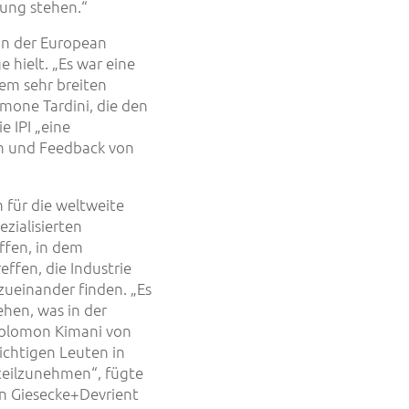
tung stehen.“
on der European
 hielt. „Es war eine
em sehr breiten
mone Tardini, die den
e IPI „eine
en und Feedback von
m für die weltweite
zialisierten
ffen, in dem
ffen, die Industrie
zueinander finden. „Es
ehen, was in der
 Solomon Kimani von
ichtigen Leuten in
 teilzunehmen“, fügte
n Giesecke+Devrient