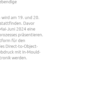
lebendige
n wird am 19. und 20.
tattfinden. Davor
Mai-Juni 2024 eine
prozesses präsentieren.
ttform für den
es Direct-to-Object-
iebdruck mit In-Mould-
tronik werden.