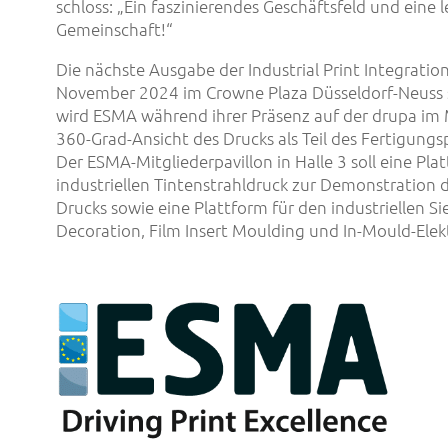
schloss: „Ein faszinierendes Geschäftsfeld und eine 
Gemeinschaft!“
Die nächste Ausgabe der Industrial Print Integratio
November 2024 im Crowne Plaza Düsseldorf-Neuss s
wird ESMA während ihrer Präsenz auf der drupa im 
360-Grad-Ansicht des Drucks als Teil des Fertigungs
Der ESMA-Mitgliederpavillon in Halle 3 soll eine Pla
industriellen Tintenstrahldruck zur Demonstration d
Drucks sowie eine Plattform für den industriellen S
Decoration, Film Insert Moulding und In-Mould-Elek