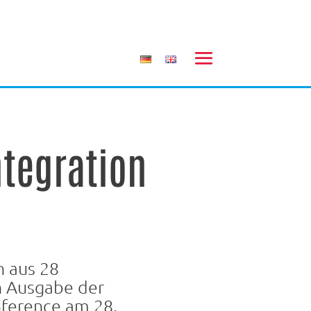
ntegration
n aus 28
n Ausgabe der
onference am 28.