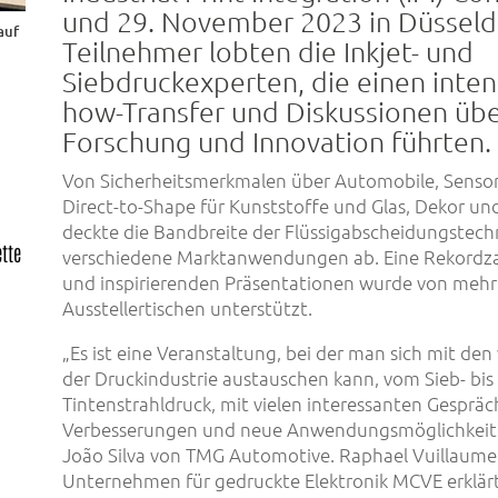
und 29. November 2023 in Düsseld
auf
Teilnehmer lobten die Inkjet- und
Siebdruckexperten, die einen inte
how-Transfer und Diskussionen übe
Forschung und Innovation führten.
Von Sicherheitsmerkmalen über Automobile, Sensor
Direct-to-Shape für Kunststoffe und Glas, Dekor und 
deckte die Bandbreite der Flüssigabscheidungstech
ette
verschiedene Marktanwendungen ab. Eine Rekordza
und inspirierenden Präsentationen wurde von mehr 
Ausstellertischen unterstützt.
„Es ist eine Veranstaltung, bei der man sich mit de
der Druckindustrie austauschen kann, vom Sieb- bi
Tintenstrahldruck, mit vielen interessanten Gesprä
Verbesserungen und neue Anwendungsmöglichkeit
João Silva von TMG Automotive. Raphael Vuillaume
Unternehmen für gedruckte Elektronik MCVE erklärt