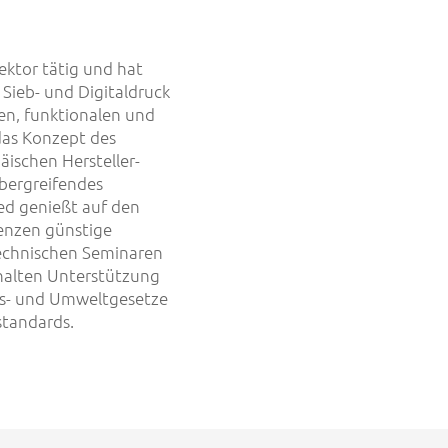
ektor tätig und hat
 Sieb- und Digitaldruck
len, funktionalen und
 das Konzept des
ischen Hersteller-
bergreifendes
ed genießt auf den
enzen günstige
technischen Seminaren
halten Unterstützung
ts- und Umweltgesetze
standards.