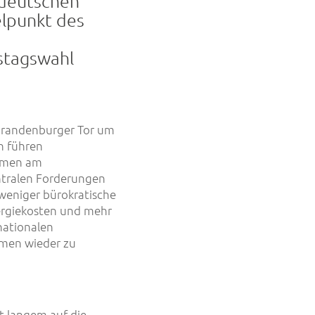
 deutschen
elpunkt des
stagswahl
Brandenburger Tor um
h führen
hmen am
ntralen Forderungen
weniger bürokratische
ergiekosten und mehr
rnationalen
men wieder zu
t langem auf die