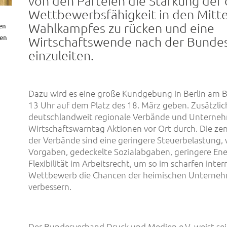
von den Parteien die Stärkung der
Wettbewerbsfähigkeit in den Mitt
Wahlkampfes zu rücken und eine
en
ten
Wirtschaftswende nach der Bunde
einzuleiten.
Dazu wird es eine große Kundgebung in Berlin am 
13 Uhr auf dem Platz des 18. März geben. Zusätzlic
deutschlandweit regionale Verbände und Unterne
Wirtschaftswarntag Aktionen vor Ort durch. Die ze
der Verbände sind eine geringere Steuerbelastung, 
Vorgaben, gedeckelte Sozialabgaben, geringere En
Flexibilität im Arbeitsrecht, um so im scharfen inte
Wettbewerb die Chancen der heimischen Unterneh
verbessern.
Der Bundesverband Druck und Medien e.V. weist sei