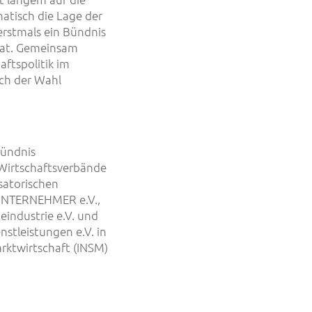
matisch die Lage der
 erstmals ein Bündnis
hat. Gemeinsam
aftspolitik im
ch der Wahl
bündnis
 Wirtschaftsverbände
satorischen
UNTERNEHMER e.V.,
industrie e.V. und
tleistungen e.V. in
rktwirtschaft (INSM)