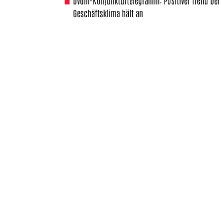
bvdm-Konjunkturtelegramm: Positiver Trend bei
Geschäftsklima hält an