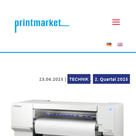
23.06.2025
|
TECHNIK
,
2. Quartal 2025