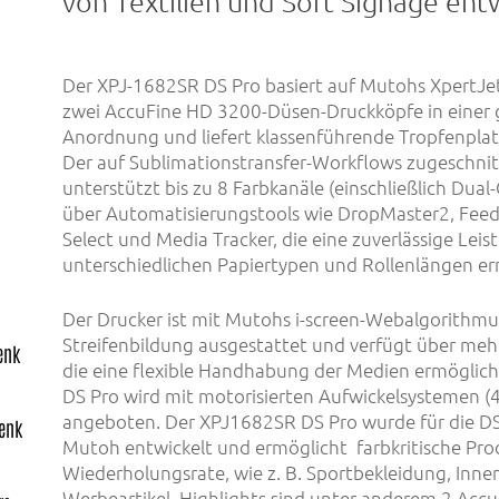
von Textilien und Soft Signage ent
Der XPJ-1682SR DS Pro basiert auf Mutohs XpertJet-
zwei AccuFine HD 3200-Düsen-Druckköpfe in einer 
Anordnung und liefert klassenführende Tropfenplat
Der auf Sublimationstransfer-Workflows zugeschni
unterstützt bis zu 8 Farbkanäle (einschließlich Dua
über Automatisierungstools wie DropMaster2, Feed
Select und Media Tracker, die eine zuverlässige Leis
unterschiedlichen Papiertypen und Rollenlängen er
Der Drucker ist mit Mutohs i-screen-Webalgorithmu
Streifenbildung ausgestattet und verfügt über mehr
enk
die eine flexible Handhabung der Medien ermöglic
DS Pro wird mit motorisierten Aufwickelsystemen (
angeboten. Der XPJ1682SR DS Pro wurde für die DS
henk
Mutoh entwickelt und ermöglicht farbkritische Pr
Wiederholungsrate, wie z. B. Sportbekleidung, Innen
Werbeartikel. Highlights sind unter anderem 2 Acc