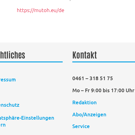
https://mutoh.eu/de
htliches
Kontakt
0461 – 318 51 75
ressum
Mo – Fr 9:00 bis 17:00 Uhr
B
Redaktion
enschutz
Abo/Anzeigen
atsphäre-Einstellungen
ern
Service