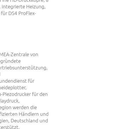
 integrierte Heizung,
 für DS4 ProFlex-
EMEA-Zentrale von
gegründete
ertriebsunterstützung,
d
undendienst für
eideplotter,
b-Piezodrucker für den
laydruck,
Region werden die
fizierten Händlern und
gien, Deutschland und
erstützt.