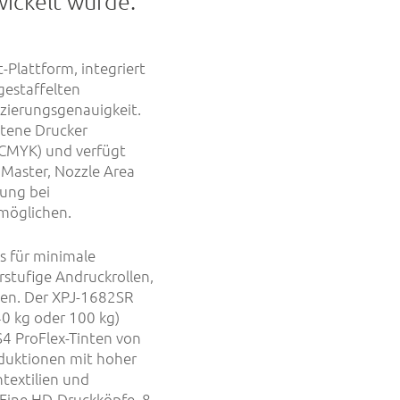
wickelt wurde.
Plattform, integriert
gestaffelten
zierungsgenauigkeit.
ttene Drucker
l-CMYK) und verfügt
Master, Nozzle Area
tung bei
möglichen.
s für minimale
stufige Andruckrollen,
hen. Der XPJ-1682SR
40 kg oder 100 kg)
4 ProFlex-Tinten von
oduktionen mit hoher
textilien und
uFine HD-Druckköpfe, 8