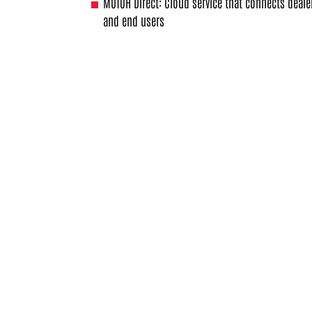
MUTOH Direct: Cloud service that connects deale
and end users