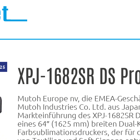
XPJ-1682SR DS Pr
025
Mutoh Europe nv, die EMEA-Geschä
Mutoh Industries Co. Ltd. aus Japan
Markteinführung des XPJ-1682SR D
eines 64″ (1625 mm) breiten Dual-
Farbsublimationsdruckers, der für 