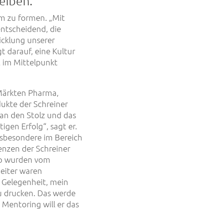
eiben.
am zu formen. „Mit
entscheidend, die
icklung unserer
gt darauf, eine Kultur
 im Mittelpunkt
Märkten Pharma,
ukte der Schreiner
man den Stolz und das
igen Erfolg“, sagt er.
insbesondere im Bereich
enzen der Schreiner
up wurden vom
eiter waren
ie Gelegenheit, mein
zu drucken. Das werde
Mentoring will er das