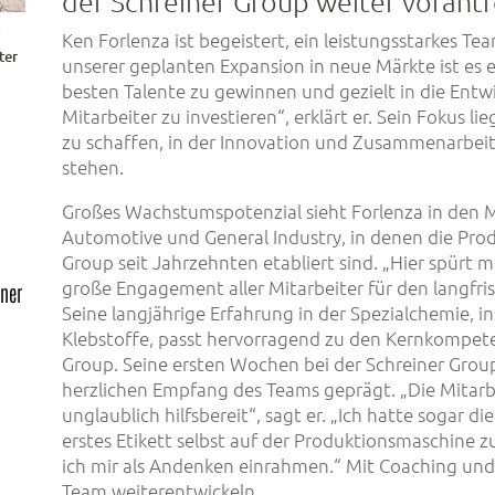
der Schreiner Group weiter vorantr
p
Ken Forlenza ist begeistert, ein leistungsstarkes Te
ter
unserer geplanten Expansion in neue Märkte ist es 
besten Talente zu gewinnen und gezielt in die Entw
Mitarbeiter zu investieren“, erklärt er. Sein Fokus lie
zu schaffen, in der Innovation und Zusammenarbeit
stehen.
Großes Wachstumspotenzial sieht Forlenza in den 
Automotive und General Industry, in denen die Prod
Group seit Jahrzehnten etabliert sind. „Hier spürt 
große Engagement aller Mitarbeiter für den langfrist
iner
Seine langjährige Erfahrung in der Spezialchemie, 
Klebstoffe, passt hervorragend zu den Kernkompet
Group. Seine ersten Wochen bei der Schreiner Gro
herzlichen Empfang des Teams geprägt. „Die Mitarb
unglaublich hilfsbereit“, sagt er. „Ich hatte sogar d
erstes Etikett selbst auf der Produktionsmaschine 
ich mir als Andenken einrahmen.“ Mit Coaching und 
Team weiterentwickeln.