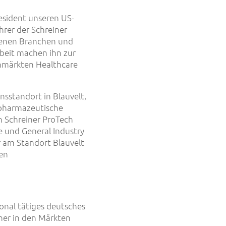
resident unseren US-
hrer der Schreiner
edenen Branchen und
beit machen ihn zur
nmärkten Healthcare
sstandort in Blauvelt,
 pharmazeutische
h Schreiner ProTech
 und General Industry
r am Standort Blauvelt
en
onal tätiges deutsches
ner in den Märkten